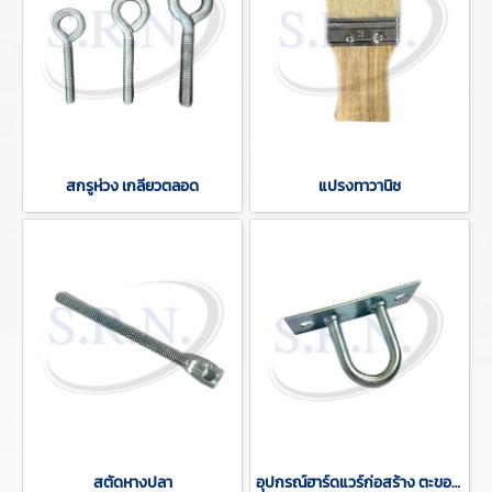
สกรูห่วง เกลียวตลอด
แปรงทาวานิช
สตัดหางปลา
อุปกรณ์ฮาร์ดแวร์ก่อสร้าง ตะขอตัวยูติดเพดาน