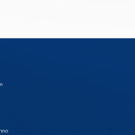
om
ลากด