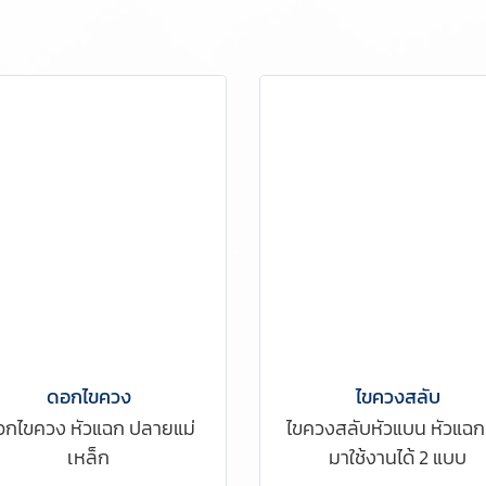
ดอกไขควง
ไขควงสลับ
อกไขควง หัวแฉก ปลายแม่
ไขควงสลับหัวแบน หัวแฉก
เหล็ก
มาใช้งานได้ 2 แบบ