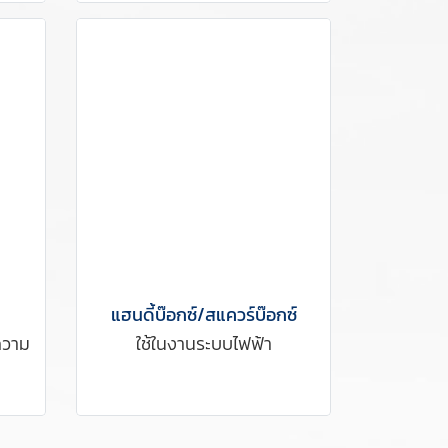
แฮนดี้บ๊อกซ์/สแควร์บ๊อกซ์
ความ
ใช้ในงานระบบไฟฟ้า