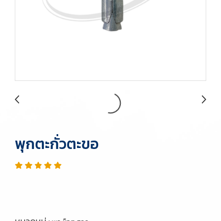
พุกตะกั่วตะขอ