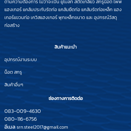
ตามความต้องการ ไม่ว่าจะเป็น ยูโบลท์ สตัดเกลียว สกรูน็อต ไพพ์
แฮงเกอร์ แคล้มประกับรัดท่อ แคล้มยึดท่อ แคล้มรัดท่อเหล็ก แฮง
เกอร์แขวนท่อ เควิสแฮงเกอร์ พุกเหล็กขนาด และ อุปกรณ์วัสดุ
ก่อสร้าง
สินค้าแนะนำ
อุปกรณ์งานระบบ
น็อต สกรู
สินค้าอื่นๆ
ช่องทางการติดต่อ
083-009-4630
080-116-6756
อีเมล
srn.steel2017@gmail.com