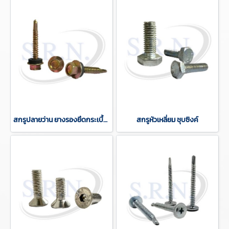
สกรูปลายว่าน ยางรองยึดกระเบื้อง
สกรูหัวเหลี่ยม ชุบซิงค์