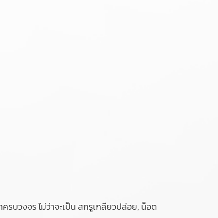
าครบวงจร ไม่ว่าจะเป็น สกรูเกลียวปล่อย, น็อต