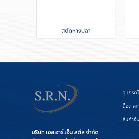
สตัดหางปลา
อุปกรณ
น็อต สกร
สินค้าอื่
บริษัท เอส.อาร์.เอ็น สตีล จำกัด