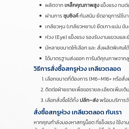
ผลิตจาก
เหล็กคุณภาพสูง
แข็งแรง ทนต
ผ่านการ
ชุบซิงค์
กันสนิม ยืดอายุการใช้ง
เกลียวหุน (เกลียวหยาบ) ยึดเกาะแน่น ขั
ห่วง (Eye) แข็งแรง รองรับงานแขวนและยึ
มีหลายขนาดให้เลือก และ สั่งผลิตพิเศษไ
ได้มาตรฐานส่งออก การันตีคุณภาพจากล
วิธีการสั่งซื้อสกรูห่วง เกลียวตลอด
เลือกขนาดที่ต้องการ (M6–M16+ หรือสั่ง
ติดต่อฝ่ายขายเพื่อขอรายละเอียดเพิ่มเต
เลือกสั่งซื้อได้ทั้ง
ปลีก–ส่ง
พร้อมบริการจั
สั่งซื้อสกรูห่วง เกลียวตลอด กับเรา
หากคุณกำลังมองหาสกรูน็อต ที่แข็งแรง ใช้งานไ