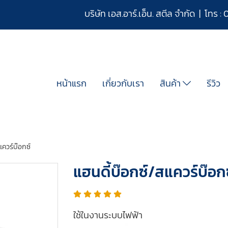
บริษัท เอส.อาร์.เอ็น. สตีล จำกัด | โทร :
หน้าแรก
เกี่ยวกับเรา
สินค้า
รีวิว
แควร์บ๊อกซ์
แฮนดี้บ๊อกซ์/สแควร์บ๊อก
ใช้ในงานระบบไฟฟ้า