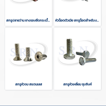
สกรูปลายว่าน ยางรองยึดกระเบื้อง
หัวน็อตตัวเมีย สกรูน็อตสำหรับงานติดตั้ง-ก่อสร้าง
สกรูหัวจม สแตนเลส
สกรูหัวเหลี่ยม ชุบซิงค์