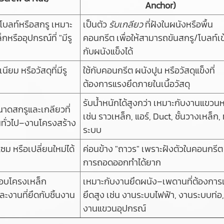
Anchor)
ับโบลท์หรือสกรู เหมาะ
เป็นตัว
รับเกลียว
ที่ฝังในผนังหรือพื้น
หรืออุปกรณ์ที่ "มีรู
คอนกรีต เพื่อให้สามารถขันสกรู/โบลท์เข
กับผนังแข็งได้
เนียม หรือวัสดุที่มีรู
ใช้กับคอนกรีต ผนังปูน หรือวัสดุแข็งที่
ต้องการแรงยึดภายในเนื้อวัสดุ
รับน้ำหนักได้สูงกว่า เหมาะกับงานแขวน
นาดสกรูและเกลียวที่
เช่น ราวเหล็ก, แอร์, Duct, ชั้นวางเหล็ก, 
นทั่วไป–งานโครงสร้าง
ระบบ
ม หรือเปลี่ยนใหม่ได้
ค่อนข้าง "ถาวร" เพราะฝังตัวในคอนกรีต
การถอดออกทำได้ยาก
อบโครงเหล็ก
เหมาะกับงานยึดผนัง–เพดานที่ต้องการ
ละงานที่ยึดกับชิ้นงาน
ยึดสูง เช่น งานระบบไฟฟ้า, งานระบบท่อ,
งานแขวนอุปกรณ์