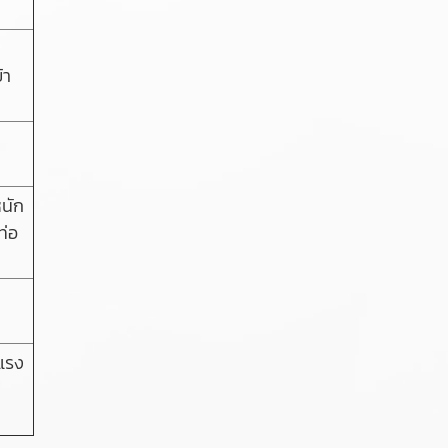
้า
หนัก
ท่อ
แรง