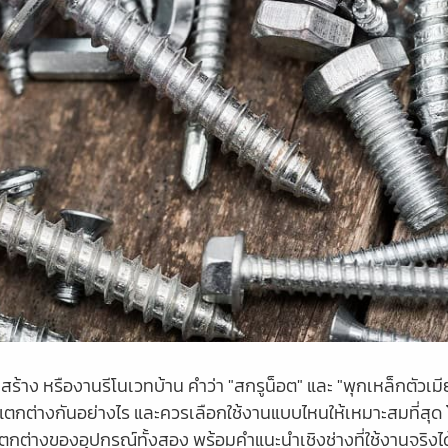
้าง หรืองานรีโนเวทบ้าน คำว่า "สกรูน็อต" และ "พุกเหล็กตัวเมีย" 
 แตกต่างกันอย่างไร และควรเลือกใช้งานแบบไหนให้เหมาะสมที่สุด 
ต่างของอุปกรณ์ทั้งสอง พร้อมคำแนะนำเชิงช่างที่ใช้งานจริงได