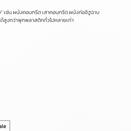
็ง" เช่น ผนังคอนกรีต เสาคอนกรีต ผนังก่ออิฐฉาบ
กได้สูงกว่าพุกพลาสติกทั่วไปหลายเท่า
ale